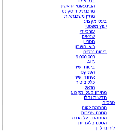
בנק איגוד
הבינלאומי הראשון
מרכנתיל דיסקונט
מת"ן משכנתאות
בעלי מקצוע
יעוץ משפטי
עורכי דין
שמאים
נוטריון
רואי חשבון
ביטוח נכסים
9,000,000
AIG
ביטוח ישיר
הפניקס
איחוד ישיר
כלל ביטוח
הראל
מחירון בעלי מקצוע
חדשות נדלן
טפסים
החתמת לקוח
הסכם שכירות
החתמת בעל הנכס
הסכם בלעדיות
לוח נדל״ן