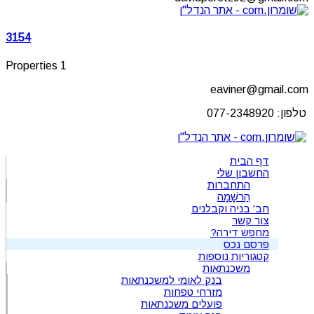
3154
1 Properties
eaviner@gmail.com
טלפון: 077-2348920
דף הבית
החשבון שלי
התחברות
הַרשָׁמָה
חב' בניה וקבלנים
צור קשר
מחפש דירה?
פרסם נכס
קטגוריות נוספות
משכנתאות
בנק לאומי למשכנתאות
מזרחי טפחות
פועלים משכנתאות