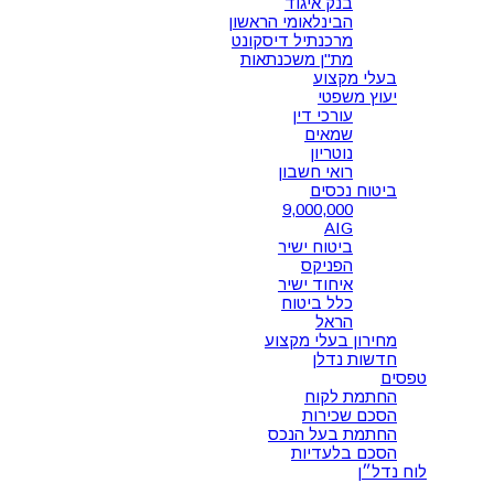
בנק איגוד
הבינלאומי הראשון
מרכנתיל דיסקונט
מת"ן משכנתאות
בעלי מקצוע
יעוץ משפטי
עורכי דין
שמאים
נוטריון
רואי חשבון
ביטוח נכסים
9,000,000
AIG
ביטוח ישיר
הפניקס
איחוד ישיר
כלל ביטוח
הראל
מחירון בעלי מקצוע
חדשות נדלן
טפסים
החתמת לקוח
הסכם שכירות
החתמת בעל הנכס
הסכם בלעדיות
לוח נדל״ן