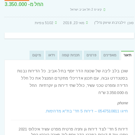
החל מ- 3.350.000
קיציס 2 תל אביב.ישראל
זילברברג שיווק נדל"ן
מאי 23, 2018
5102 צפיות
Posted By
תיאור
מאפיינים
פרטים
תכניות קומה
וידאו
מיקום
שוכן בלב ליבה של שכונת הדר יוסף בתל-אביב. כל הדירות נבנות
בסטנדרט גבוה, עם תכנון אדריכלי מתקדם המנצל את כל חלל
הדירה ומפרט טכני עשיר, כולל שתי דירות גן יוקרתיות החל
מ-3.350.000 ש"ח
phone
חייגו ‪0547510811‬ – דירות 5 חד' בת"א מדהימות
.
דירות 5 חד' לצד דירות גן וחניה פרטית מפרט עשיר איכלוס 2021
נותרו עוד 8 דירות
במרכז הדר יוסף ליד פארק הירקון החל