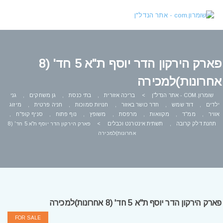
פארק הירקון הדר יוסף ת"א 5 חד' (8
אחרונות)למכירה
שומרון.COM - אתר הנדל"ן
בריכה אזורית
בתי כנסת
גן משחקים
גני
,
,
,
>
ילדים
דוד שמש
חדר כושר באזור
חנויות סמוכות
חניה פרטית
מיזוג
,
,
,
,
,
אוויר
ממ"ד
מקוואות
מרפסת
משופץ
נוף פתוח
סניף קופ"ח
,
,
,
,
,
,
,
תחנת דלק קרובה
תשתית אינטרנט וכבלים
,
>
פארק הירקון הדר יוסף ת"א 5 חד' (8
אחרונות)למכירה
פארק הירקון הדר יוסף ת"א 5 חד' (8 אחרונות)למכירה
FOR SALE