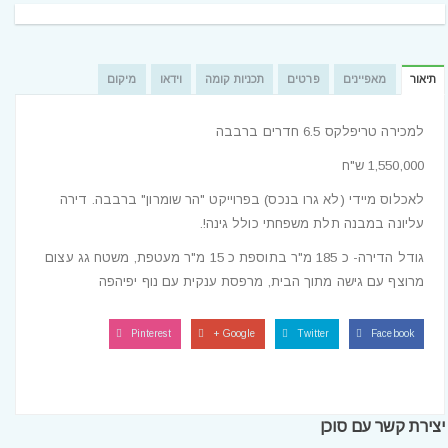
תיאור
מאפיינים
פרטים
תכניות קומה
וידאו
מיקום
למכירה טריפלקס 6.5 חדרים ברבבה
1,550,000 ש"ח
לאכלוס מיידי (לא גרו בנכס) בפרוייקט "הר שומרון" ברבבה. דירה
עליונה במבנה תלת משפחתי כולל גינה!.
גודל הדירה- כ 185 מ"ר בתוספת כ 15 מ"ר מעטפת, משטח גג עצום
מרוצף עם גישה מתוך הבית, מרפסת ענקית עם נוף יפיהפה
Pinterest
Google +
Twitter
Facebook
יצירת קשר עם סוכן