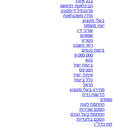
בנק איגוד
הבינלאומי הראשון
מרכנתיל דיסקונט
מת"ן משכנתאות
בעלי מקצוע
יעוץ משפטי
עורכי דין
שמאים
נוטריון
רואי חשבון
ביטוח נכסים
9,000,000
AIG
ביטוח ישיר
הפניקס
איחוד ישיר
כלל ביטוח
הראל
מחירון בעלי מקצוע
חדשות נדלן
טפסים
החתמת לקוח
הסכם שכירות
החתמת בעל הנכס
הסכם בלעדיות
לוח נדל״ן