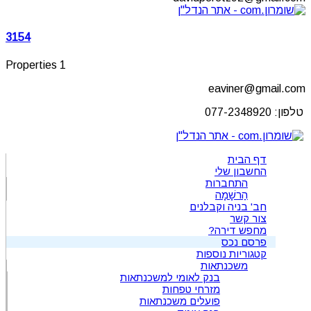
3154
1 Properties
eaviner@gmail.com
טלפון: 077-2348920
דף הבית
החשבון שלי
התחברות
הַרשָׁמָה
חב' בניה וקבלנים
צור קשר
מחפש דירה?
פרסם נכס
קטגוריות נוספות
משכנתאות
בנק לאומי למשכנתאות
מזרחי טפחות
פועלים משכנתאות