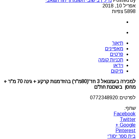
Posted by
נדל"ן בישובי השומרון יהודה&אבי
אפריל 10, 2018
5898 צפיות
תיאור
מאפיינים
פרטים
תכניות קומה
וידאו
מיקום
למכירה בעמנואל 3 חד'(80מ"ר) בהזדמנות קרקע + גינה 70 מ"ר +
מחסן בשכונת חת"ם
לפרטים:0772348920
שתף:
Facebook
Twitter
Google +
Pinterest
בית ספר יסודי