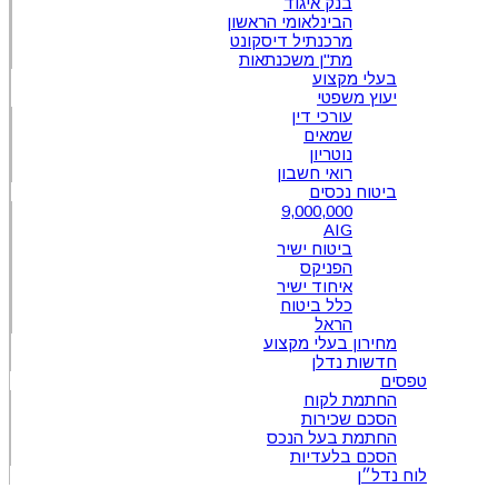
בנק איגוד
הבינלאומי הראשון
מרכנתיל דיסקונט
מת"ן משכנתאות
בעלי מקצוע
יעוץ משפטי
עורכי דין
שמאים
נוטריון
רואי חשבון
ביטוח נכסים
9,000,000
AIG
ביטוח ישיר
הפניקס
איחוד ישיר
כלל ביטוח
הראל
מחירון בעלי מקצוע
חדשות נדלן
טפסים
החתמת לקוח
הסכם שכירות
החתמת בעל הנכס
הסכם בלעדיות
לוח נדל״ן