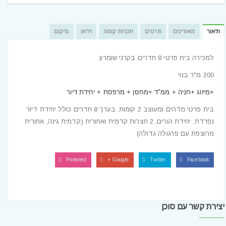
תיאור
מאפיינים
פרטים
תכניות קומה
וידאו
מיקום
למכירה בית פרטי 8 חדרים בקרני שומרון
200 מ"ר בנוי
+מיזוג +חניה + ממ"ד +מחסן + מרפסת + יחידת דיור
בית פרטי מדהים ומעוצב 2 קומות, בערך 8 חדרים כולל יחידת דיור
נפרדת, יחידת הורים, 2 חצרות קדמית ואחורית (קדמית גינה, אחורית
מרוצפת עם פרגולה גדולה)
Pinterest
Google +
Twitter
Facebook
יצירת קשר עם סוכן