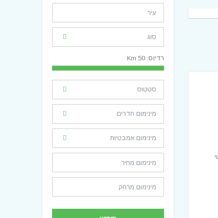
רדיוס:
50
Km
י