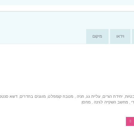
וידאו
מיקום
כולל 3 חדרי שירותים, אמבטיות, יחידת הורים, עליית גג, חניה , מטבח קומפלט, מזגנים בחדרים, דשא סנטט
, מחשב השקייה לגינה , מחסן