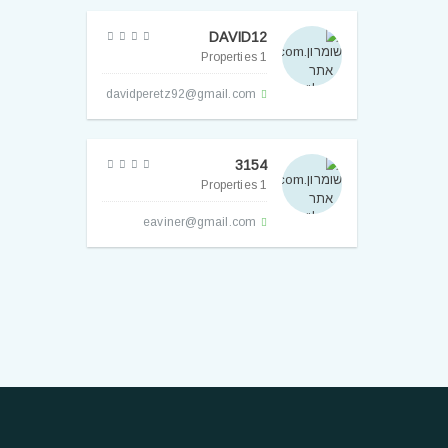
DAVID12
1 Properties
davidperetz92@gmail.com
3154
1 Properties
eaviner@gmail.com