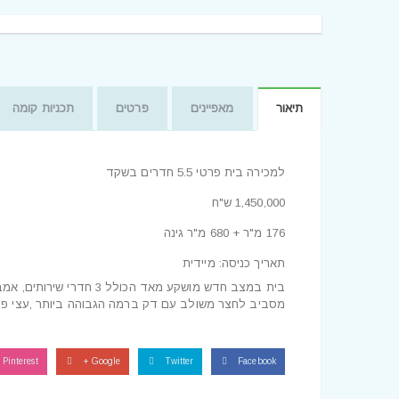
תיאור
מאפיינים
פרטים
תכניות קומה
למכירה בית פרטי 5.5 חדרים בשקד
1,450,000 ש"ח
176 מ"ר + 680 מ"ר גינה
תאריך כניסה: מיידית
בית במצב חדש מושקע מאד ה
מסביב לחצר משולב עם דק ברמה הגבוהה ביותר ,עצי פרי 
Pinterest
Google +
Twitter
Facebook