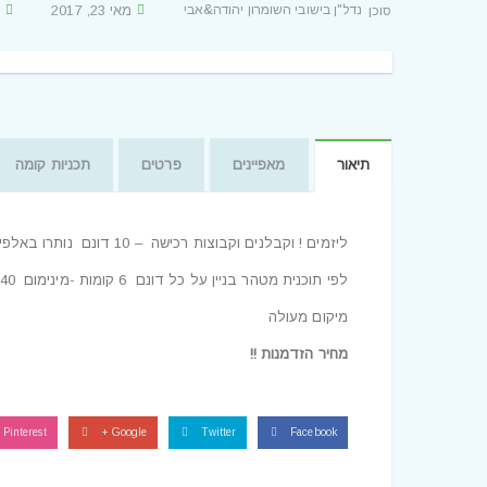
נדל"ן בישובי השומרון יהודה&אבי
מאי 23, 2017
7
Posted By
תיאור
מאפיינים
פרטים
תכניות קומה
ליזמים ! וקבלנים וקבוצות רכישה – 10 דונם נותרו באלפי מנשה רשומים בטאבו ( 50% הפקעה בערך)
לפי תוכנית מטהר בניין על כל דונם 6 קומות -מינימום 40 דירות 4-5 חדרים לדונם בהליך סופי לאישורים התרי בניה ושינוי יעוד
מיקום מעולה
מחיר הזדמנות !!
Pinterest
Google +
Twitter
Facebook