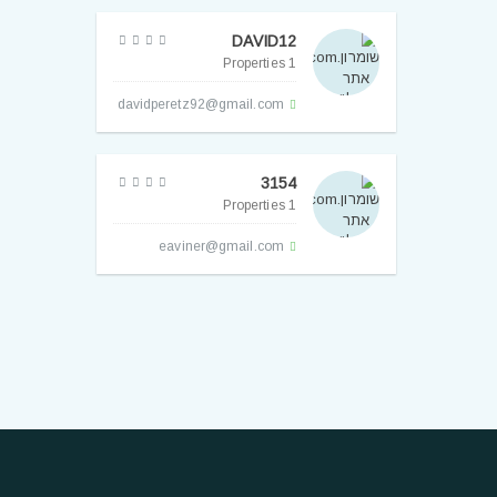
DAVID12
1 Properties
davidperetz92@gmail.com
3154
1 Properties
eaviner@gmail.com