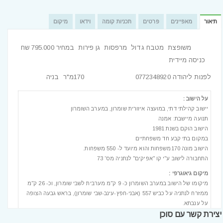
תיאור
מאפיינים
פרטים
תכניות קומה
וידאו
מיקום
משופצת מטבח גדול מרפסות גן פירות במחיר 795.000 שח
כניסה מיידית
לפנות ליהודה 0772348920 170מ"ר בניה
על הישוב :
יישוב קהילתי דתי, במועצה איזורית שומרון, במערב השומרון
תנועה מיישבת: אמנה
הישוב הוקם בשנת 1981
במקום בתי קבע חד משפחתיים
הישוב מונה 170משפחות והוא מיועד ל- 550 משפחות.
התחבורה לישוב ע"י קו "אפיקים" לנתניה מס' 73
מיקום גיאוגרפי :
מיקומו של הישוב במערב השומרון כ- 9 ק"מ מערבית לשבי שומרון, וכ- 26 ק"מ
ממזרח לנתניה על כביש 557 (אבני-חפץ-עינב-שבי שומרון), בראש גבעה הצופה
על ענבתא.
יצירת קשר עם סוכן
תנאי השטח גבעיים עם שיפועים מתונים.