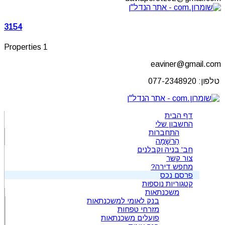
3154
1 Properties
eaviner@gmail.com
טלפון: 077-2348920
דף הבית
החשבון שלי
התחברות
הַרשָׁמָה
חב' בניה וקבלנים
צור קשר
מחפש דירה?
פרסם נכס
קטגוריות נוספות
משכנתאות
בנק לאומי למשכנתאות
מזרחי טפחות
פועלים משכנתאות