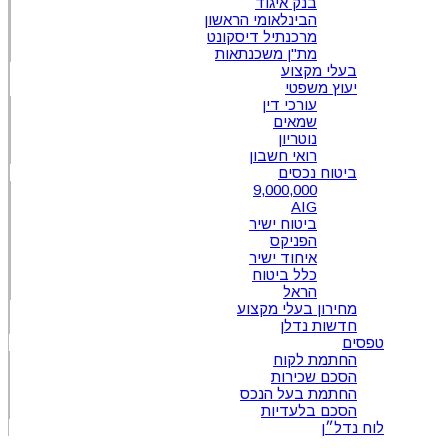
בנק איגוד
הבינלאומי הראשון
מרכנתיל דיסקונט
מת"ן משכנתאות
בעלי מקצוע
יעוץ משפטי
עורכי דין
שמאים
נוטריון
רואי חשבון
ביטוח נכסים
9,000,000
AIG
ביטוח ישיר
הפניקס
איחוד ישיר
כלל ביטוח
הראל
מחירון בעלי מקצוע
חדשות נדלן
טפסים
החתמת לקוח
הסכם שכירות
החתמת בעל הנכס
הסכם בלעדיות
לוח נדל״ן