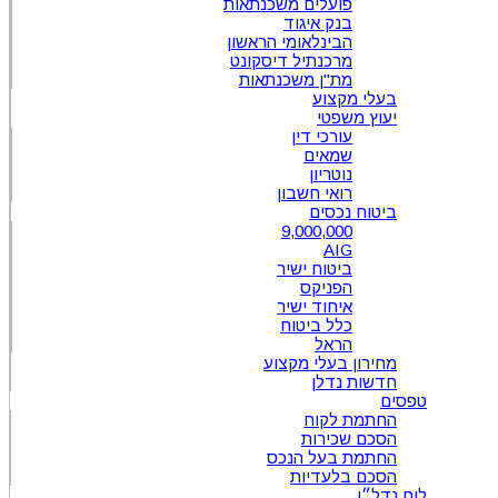
פועלים משכנתאות
בנק איגוד
הבינלאומי הראשון
מרכנתיל דיסקונט
מת"ן משכנתאות
בעלי מקצוע
יעוץ משפטי
עורכי דין
שמאים
נוטריון
רואי חשבון
ביטוח נכסים
9,000,000
AIG
ביטוח ישיר
הפניקס
איחוד ישיר
כלל ביטוח
הראל
מחירון בעלי מקצוע
חדשות נדלן
טפסים
החתמת לקוח
הסכם שכירות
החתמת בעל הנכס
הסכם בלעדיות
לוח נדל״ן